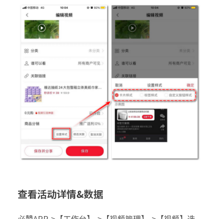
查看活动详情&数据
必赞APP->【工作台】->【视频管理】->【视频】选